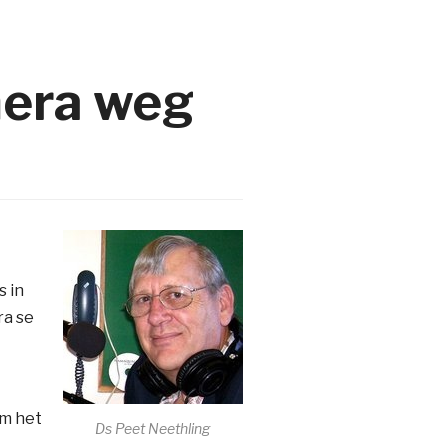
mera weg
s in
ra se
um het
Ds Peet Neethling