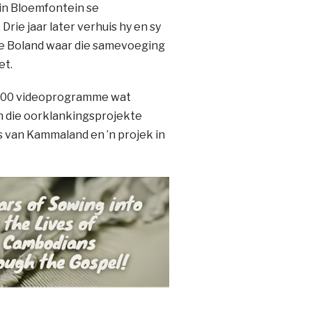
in Bloemfontein se
ie jaar later verhuis hy en sy
 die Boland waar die samevoeging
et.
of 700 videoprogramme wat
Van die oorklankingsprojekte
rs van Kammaland en ’n projek in