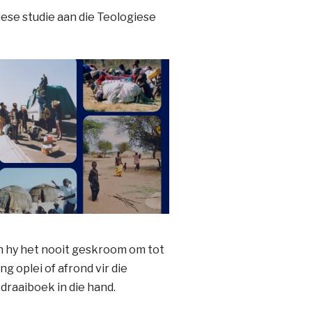
iese studie aan die Teologiese
en hy het nooit geskroom om tot
g oplei of afrond vir die
draaiboek in die hand.