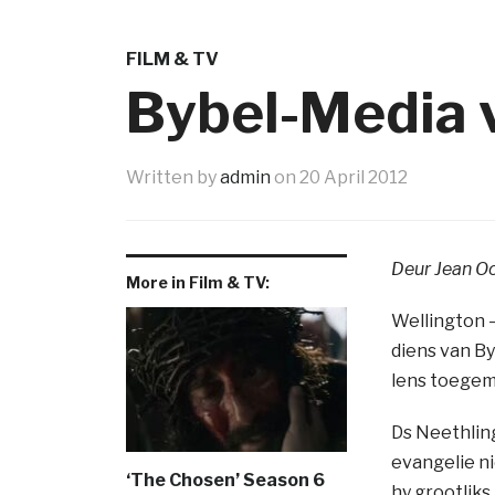
FILM & TV
Bybel-Media v
Written by
admin
on
20 April 2012
Deur Jean O
More in Film & TV:
Wellington 
diens van B
lens toegem
Ds Neethling
evangelie ni
‘The Chosen’ Season 6
hy grootliks