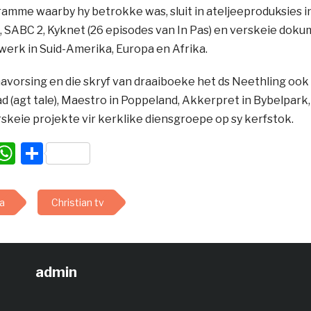
ramme waarby hy betrokke was, sluit in ateljeeproduksies
 SABC 2, Kyknet (26 episodes van In Pas) en verskeie doku
werk in Suid-Amerika, Europa en Afrika.
vorsing en die skryf van draaiboeke het ds Neethling ook
d (agt tale), Maestro in Poppeland, Akkerpret in Bybelpark, 
skeie projekte vir kerklike diensgroepe op sy kerfstok.
acebook
WhatsApp
Share
a
Christian tv
admin