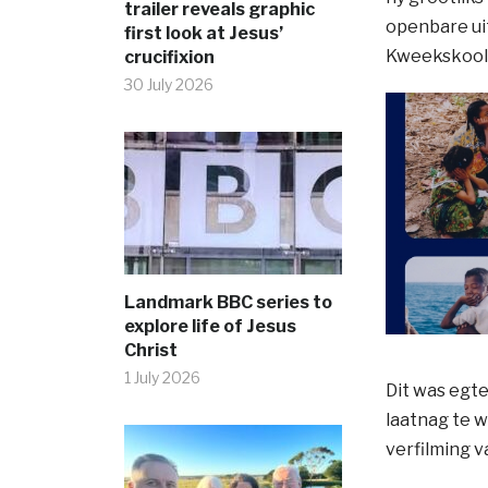
trailer reveals graphic
openbare uit
first look at Jesus’
Kweekskool 
crucifixion
30 July 2026
Landmark BBC series to
explore life of Jesus
Christ
1 July 2026
Dit was egte
laatnag te w
verfilming v