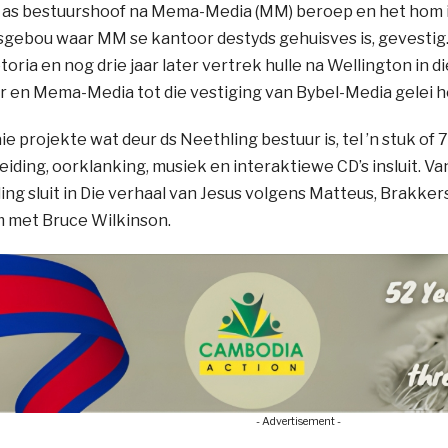
86 as bestuurshoof na Mema-Media (MM) beroep en het hom 
ebou waar MM se kantoor destyds gehuisves is, gevestig. Dr
toria en nog drie jaar later vertrek hulle na Wellington in
r en Mema-Media tot die vestiging van Bybel-Media gelei h
ie projekte wat deur ds Neethling bestuur is, tel ’n stuk 
pleiding, oorklanking, musiek en interaktiewe CD’s insluit. 
ding sluit in Die verhaal van Jesus volgens Matteus, Brakke
m met Bruce Wilkinson.
- Advertisement -