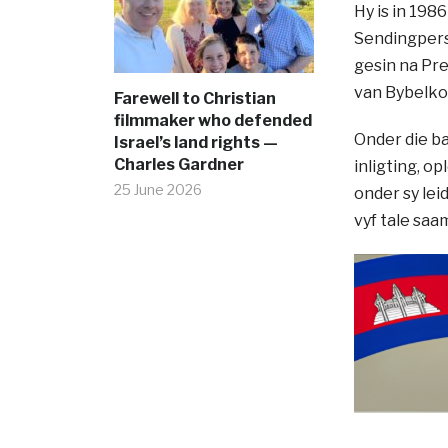
Hy is in 19
Sendingpersg
gesin na Pre
van Bybelko
Farewell to Christian
filmmaker who defended
Onder die ba
Israel’s land rights —
Charles Gardner
inligting, o
25 June 2026
onder sy lei
vyf tale saa