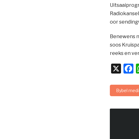
Uitsaaiprog
Radiokansel,
oor sending
Benewens na
soos Kruispa
reeks en ver
X
F
Bybel medi