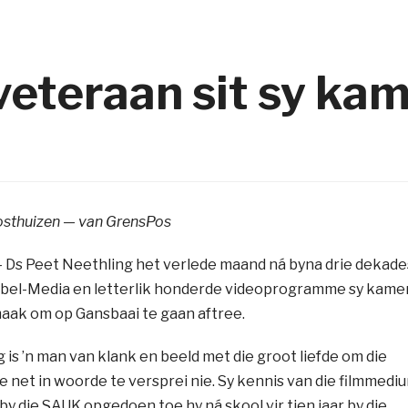
eteraan sit sy ka
osthuizen — van GrensPos
– Ds Peet Neethling het verlede maand ná byna drie dekade
ybel-Media en letterlik honderde videoprogramme sy kame
aak om op Gansbaai te gaan aftree.
 is ’n man van klank en beeld met die groot liefde om die
e net in woorde te versprei nie. Sy kennis van die filmmedi
 by die SAUK opgedoen toe hy ná skool vir tien jaar by die