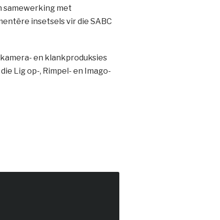
 in samewerking met
mentêre insetsels vir die SABC
 kamera- en klankproduksies
die Lig op-, Rimpel- en Imago-