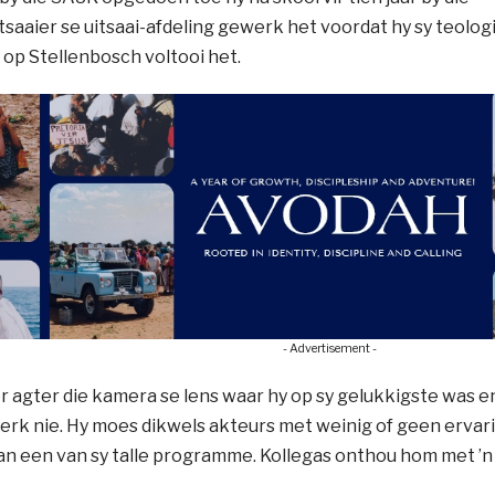
saaier se uitsaai-afdeling gewerk het voordat hy sy teolog
op Stellenbosch voltooi het.
- Advertisement -
r agter die kamera se lens waar hy op sy gelukkigste was 
erk nie. Hy moes dikwels akteurs met weinig of geen ervarin
an een van sy talle programme. Kollegas onthou hom met ’n 