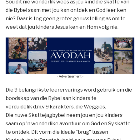
Sou dit nie wonderlik wees as jou kind die skatte van
die Bybel saam met jou kan ontdek en God leer ken
nie? Daar is tog geen groter gerusstelling as om te
weet dat jou kinders Jesus ken en Hom volg nie.
- Advertisement -
Die 9 belangrikste leerervarings word gebruik om die
boodskap van die Bybel aan kinders te
verduidelik d.m.v 9 karakters, die Weggies.
Die nuwe Skattejagbybel neem jou en jou kinders
saam op ’n wonderlike avontuur om God en Sy skatte
te ontdek. Dit vorm die ideale “brug” tussen