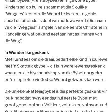
Kinderbybels (Prentebybels) en ’n gewone Bybel.
Kinders sal op hul reis saam met die 9 oulike
“Weggies” leer om die Woord te lees en te geniet
sodat dit uiteindelik deel van hul lewe word. (Die naam
vir die “Weggies” is afgelei van die eerste Christene in
Handelinge wat bekend gestaan het as “mense van
die Weg”)
’n Wonderlike geskenk
Met Kersfees om die draai, bederf elke kind in jou lewe
met ’n Skattejagbybel – dit is ’n ware lewensgeskenk
waarmee die blye boodskap van die Bybel oorgedra
en ’n diep liefde vir God se Woord gekweek kan word.
Die unieke Skattejagbybel is die perfekte geskenk vir
jou kind sodat hy/sy eendag hul eerste Bybel met
groot genot onthou. Volkleur, volteks en vol avontuur!
Sou dit nie wonderlik wees as jou kind die skatte van