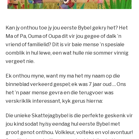
Kan jy onthou toe jy jou eerste Bybel gekry het? Het
Ma of Pa, Ouma of Oupa dit vir jou gegee of dalk ’n
vriend of familielid? Dit is vir baie mense ’n spesiale
oomblik in hul lewe, een wat hulle nie sommer vinnig
vergeet nie.
Ek onthou myne, want my ma het my naam op die
binneblad verkeerd gespel; ek was 7 jaar oud … Ons
het ’n paar mense gevra en die terugvoer was
verskriklik interessant, kyk gerus hierna:
Die unieke Skattejagbybel is die perfekte geskenk vir
jou kind sodat hy/sy eendag hul eerste Bybel met
groot genot onthou. Volkleur, volteks en vol avontuur!