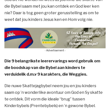
die Bybel saam met jou kan ontdek en God leer ken
nie? Daar is tog geen groter gerusstelling as om te
weet dat jou kinders Jesus ken en Hom volg nie.
- Advertisement -
Die 9 belangrikste leerervarings word gebruik om
die boodskap van die Bybel aan kinders te
verduidelik d.m.v 9 karakters, die Weggies.
Die nuwe Skattejagbybel neem jou en jou kinders
saam op ’n wonderlike avontuur om God en Sy skatte
te ontdek. Dit vorm die ideale “brug” tussen
Kinderbybels (Prentebybels) en ’n gewone Bybel.