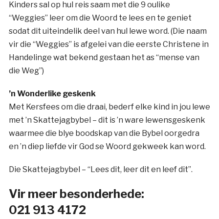
Kinders sal op hul reis saam met die 9 oulike
“Weggies” leer om die Woord te lees en te geniet
sodat dit uiteindelik deel van hul lewe word. (Die naam
vir die “Weggies” is afgelei van die eerste Christene in
Handelinge wat bekend gestaan het as “mense van
die Weg”)
’n Wonderlike geskenk
Met Kersfees om die draai, bederf elke kind in jou lewe
met ’n Skattejagbybel – dit is ’n ware lewensgeskenk
waarmee die blye boodskap van die Bybel oorgedra
en ’n diep liefde vir God se Woord gekweek kan word.
Die Skattejagbybel – “Lees dit, leer dit en leef dit”.
Vir meer besonderhede:
021 913 4172