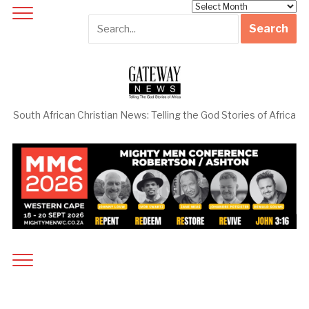
Archives
South African Christian News: Telling the God Stories of Africa