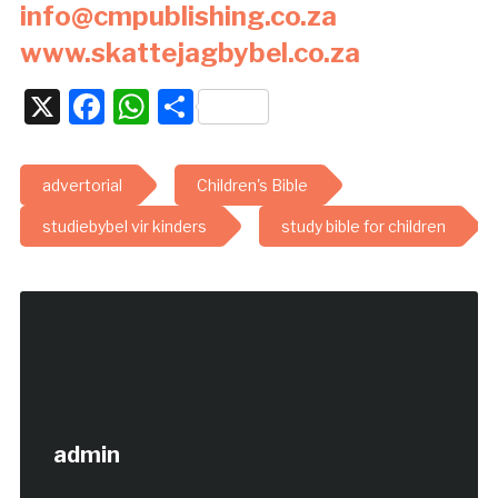
info@cmpublishing.co.za
www.skattejagbybel.co.za
X
Facebook
WhatsApp
Share
advertorial
Children's Bible
studiebybel vir kinders
study bible for children
admin